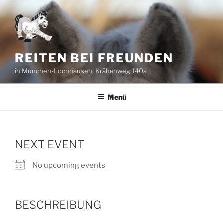
Zum
Inhalt
springen
REITEN BEI FREUNDEN
in München-Lochhausen, Krähenweg 140a
Menü
NEXT EVENT
No upcoming events
BESCHREIBUNG