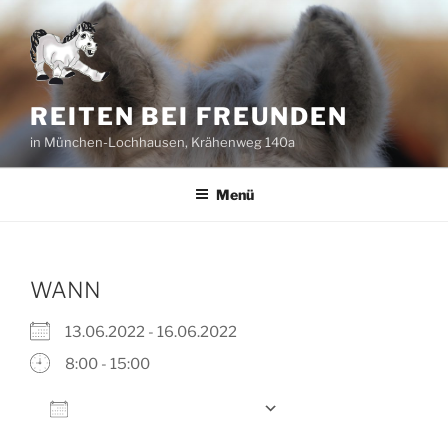
Zum
Inhalt
springen
REITEN BEI FREUNDEN
in München-Lochhausen, Krähenweg 140a
Menü
WANN
13.06.2022 - 16.06.2022
8:00 - 15:00
Zum Kalender hinzufügen
ICS herunterladen
Google Kalender