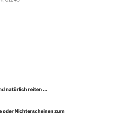
Office 365
d natürlich reiten …
ge oder Nichterscheinen zum