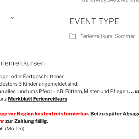
gen
EVENT TYPE
Google Kalender
iCalendar
Ferienreitkurs
Sommer
rienreitkursen
teiger oder Fortgeschrittener.
ndestens 3 Kinder angemeldet sind.
man alles rund ums Pferd – z.B. Füttern, Misten und Pflegen
… un
urs:
Merkblatt Ferienreitkurs
Tage vor Beginn kostenfrei stornierbar
. Bei zu später Absa
hr
zur Zahlung fällig.
75€ (Mo-Do)